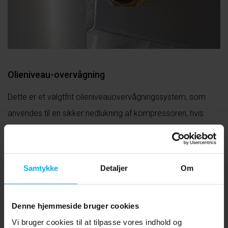
Olieniveau-overvågning
Dette er et valgtfrit olieniveauovervågningssystem, som
anvendes til en sikker nedlukning af kompressoren, hvis
olieniveauet er for lavt. Hvis olieniveauet når
minimumsmærket vises det på kontrollen, og
kompressoren slukker automatisk af sikkerhedsmæssige
Samtykke
Detaljer
Om
årsager. Denne mulighed anbefales især til kompressorer i
kontinuerlig drift.
Denne hjemmeside bruger cookies
Vi bruger cookies til at tilpasse vores indhold og