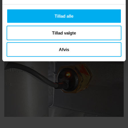
produktspecifikke nyheder, videoer , integreret søgefunktion
samt beregningsværktøj. Fås i AppStore (iOS) samt på
Tillad alle
GooglePlay (Android).
Tillad valgte
Afvis