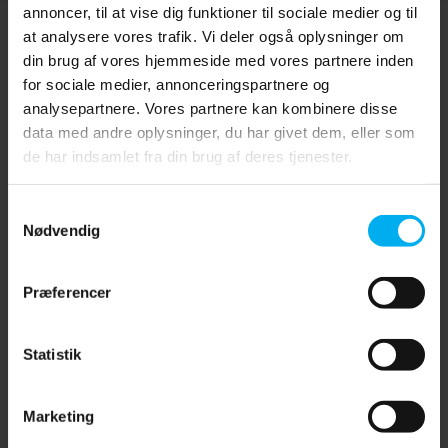
annoncer, til at vise dig funktioner til sociale medier og til
at analysere vores trafik. Vi deler også oplysninger om
din brug af vores hjemmeside med vores partnere inden
for sociale medier, annonceringspartnere og
analysepartnere. Vores partnere kan kombinere disse
data med andre oplysninger, du har givet dem, eller som
de har indsamlet fra din brug af deres tjenester.
Samtykkevalg
Nødvendig
Præferencer
B-APP
Statistik
B-APP giver brugerne mulighed for at fjernstyre og
overvåge kompressoren med den nye B-CONTROL MICRO.
Marketing
B-APP tilbyder også ekstra funktioner såsom