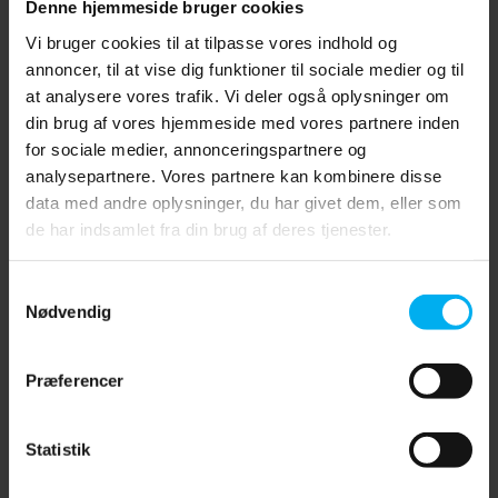
Denne hjemmeside bruger cookies
Vi bruger cookies til at tilpasse vores indhold og
annoncer, til at vise dig funktioner til sociale medier og til
at analysere vores trafik. Vi deler også oplysninger om
din brug af vores hjemmeside med vores partnere inden
for sociale medier, annonceringspartnere og
analysepartnere. Vores partnere kan kombinere disse
data med andre oplysninger, du har givet dem, eller som
de har indsamlet fra din brug af deres tjenester.
Samtykkevalg
Nødvendig
Præferencer
B-KOOL køletørrer
I miljøer hvor omgivelsestemperaturen er særdeles høj, kan
Statistik
en B-KOOL køletørrer forhøje filter-levetiden markant. Du