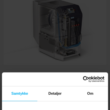
B-DETECTION PLUS i – integreret gasmålesystem
Det er muligt at integrere et gasmålesystem i
Samtykke
Detaljer
Om
kompressoren, som overvåger alle gasser i henhold til DIN
EN 12021:2014.