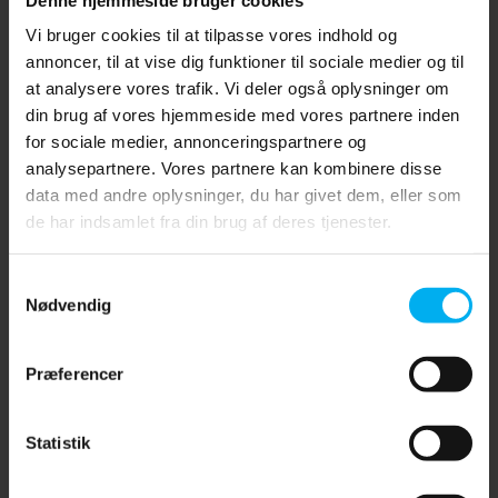
Oceanus kompressor på plads, og derved kan man nemt
Vi bruger cookies til at tilpasse vores indhold og
løfte kompressoren. Længden af håndtaget kan justeres,
annoncer, til at vise dig funktioner til sociale medier og til
samt afmonteres, hvis kompressoren skal transporteres i
at analysere vores trafik. Vi deler også oplysninger om
din brug af vores hjemmeside med vores partnere inden
en bil.
for sociale medier, annonceringspartnere og
analysepartnere. Vores partnere kan kombinere disse
data med andre oplysninger, du har givet dem, eller som
de har indsamlet fra din brug af deres tjenester.
Samtykkevalg
Nødvendig
Præferencer
Statistik