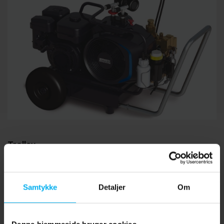
Trolley
Denne transportvogn for Compact-Line enhederne, er
designet til enkel og sikker transport af din kompressor
Samtykke
Detaljer
Om
tværs over ethvert terræn. Ved at dreje et håndtag gives
der mulighed for at sikre din Junior kompressor eller
Denne hjemmeside bruger cookies