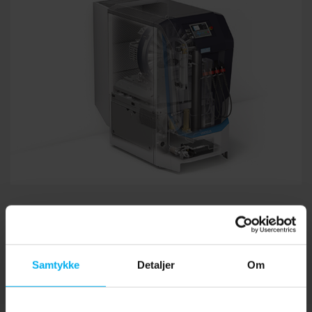
B-DETECTION PLUS i – integreret gasmålesystem
Det er muligt at integrere et gasmålesystem i
Samtykke
Detaljer
Om
kompressoren, som overvåger alle gasser i henhold til DIN
EN 12021:2014.