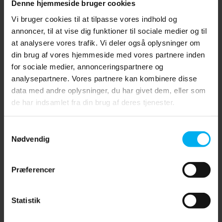
Denne hjemmeside bruger cookies
Vi bruger cookies til at tilpasse vores indhold og
annoncer, til at vise dig funktioner til sociale medier og til
at analysere vores trafik. Vi deler også oplysninger om
din brug af vores hjemmeside med vores partnere inden
for sociale medier, annonceringspartnere og
analysepartnere. Vores partnere kan kombinere disse
data med andre oplysninger, du har givet dem, eller som
de har indsamlet fra din brug af deres tjenester.
Samtykkevalg
Nødvendig
Præferencer
B-KOOL køletørrer
I miljøer hvor omgivelsestemperaturen er særdeles høj, kan
Statistik
en B-KOOL køletørrer forhøje filter-levetiden markant. Du