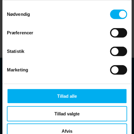
Samtykkevalg
BESTIL TILBUD
Nødvendig
TAL MED SPECIALIST
Præferencer
Statistik
Marketing
NAVIGATION
Tillad alle
Forretningsområder
Tillad valgte
Pure Air
Service
Afvis