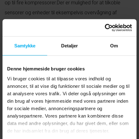
op til fire kompressorer.Der er mulighed for at tilkoble
sensorer og enheder til eksempelvis overvågning af
mellemtryk og temperaturer. B-CONTROL II kan derfor
tilpasses og udvides til at opfylde dine individuelle krav.
Samtykke
Detaljer
Om
Denne hjemmeside bruger cookies
Produktoplysninger
Vi bruger cookies til at tilpasse vores indhold og
annoncer, til at vise dig funktioner til sociale medier og til
at analysere vores trafik. Vi deler også oplysninger om
din brug af vores hjemmeside med vores partnere inden
for sociale medier, annonceringspartnere og
Download
analysepartnere. Vores partnere kan kombinere disse
data med andre oplysninger, du har givet dem, eller som
de har indsamlet fra din brug af deres tjenester.