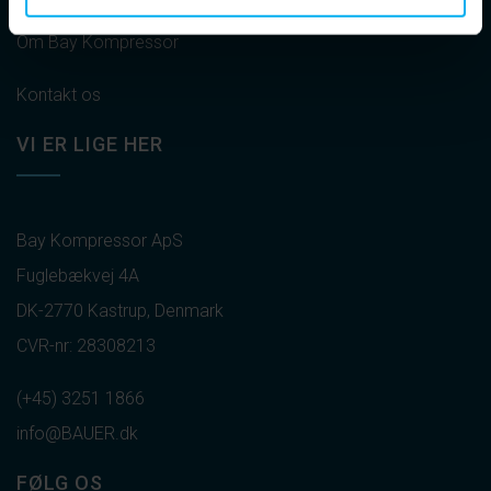
Om Bay Kompressor
Kontakt os
VI ER LIGE HER
Bay Kompressor ApS
Fuglebækvej 4A
DK-2770 Kastrup, Denmark
CVR-nr: 28308213
(+45) 3251 1866
info@BAUER.dk
FØLG OS