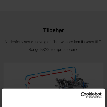
Tilbehør
Nedenfor vises et udvalg af tilbehør, som kan tilkøbes til G-
Range BK23 kompressorerne