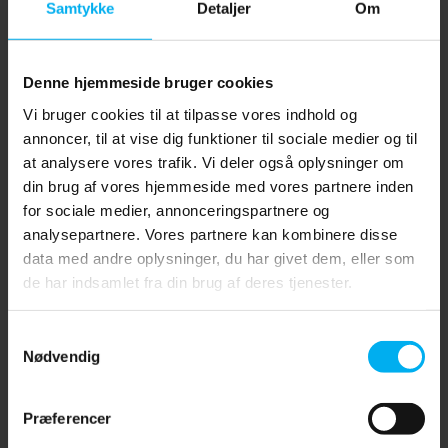
Samtykke
Detaljer
Om
Denne hjemmeside bruger cookies
Vi bruger cookies til at tilpasse vores indhold og
annoncer, til at vise dig funktioner til sociale medier og til
Pladevarmeveksler sæt
at analysere vores trafik. Vi deler også oplysninger om
din brug af vores hjemmeside med vores partnere inden
Et pladevarmeveksler sæt kan bruges til at opbygge et
for sociale medier, annonceringspartnere og
dedikeret lukket kompressor kølevandskredsløb. I åbne
analysepartnere. Vores partnere kan kombinere disse
kølesystemer med ferskvand, saltvand eller åbne køletårne,
data med andre oplysninger, du har givet dem, eller som
de har indsamlet fra din brug af deres tjenester.
er en pladevarmeveksler netop vigtigt for, at kompressoren,
med kølevand, kan køre med et passende køleniveau og
Samtykkevalg
kvalitet.
Nødvendig
Præferencer