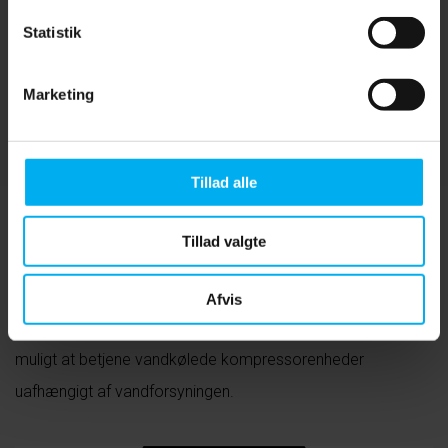
Statistik
Marketing
Tillad alle
Tillad valgte
Varmeveksler sæt
Afvis
Sættet består af en luft-til-vand varmeveksler, der gør det
muligt at betjene vandkølede kompressorenheder
uafhængigt af vandforsyningen.