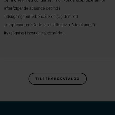
der frigives med kondensen, ind i kondensbeholderen for
efterfølgende at sende det ind i
indsugningsbufferbeholderen (og dermed
kompressoren).Dette er en effektiv måde at undgå
trykstigning i indsugningsområdet.
.
TILBEHØRSKATALOG